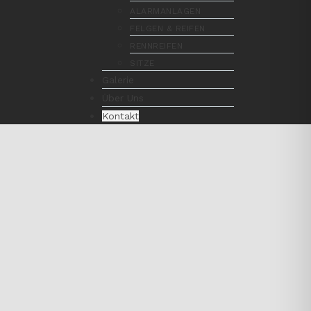
ALARMANLAGEN
FELGEN & REIFEN
RENNREIFEN
SITZE
Galerie
Über Uns
Kontakt