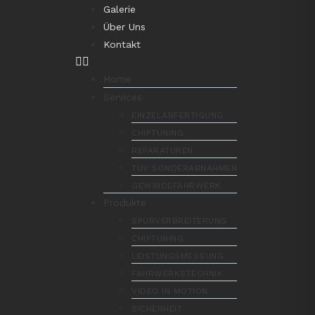
Galerie
Über Uns
Kontakt
Home
Services
EINZELANFERTIGUNG
CHIPTUNING
REPARATUREN
TÜV SONDERABNAHMEN
GEWINDEFAHRWERK
Produkte
SPURVERBREITERUNG
CHIPTUNING
LEISTUNGSMESSUNG
FAHRWERKSTECHNIK
VIDEO IN MOTION
SICHERHEIT