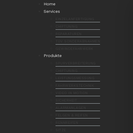
Home
Services
EINZELANFERTIGUNG
CHIPTUNING
REPARATUREN
TÜV SONDERABNAHMEN
GEWINDEFAHRWERK
Produkte
SPURVERBREITERUNG
CHIPTUNING
LEISTUNGSMESSUNG
FAHRWERKSTECHNIK
VIDEO IN MOTION
SICHERHEIT
ALARMANLAGEN
FELGEN & REIFEN
RENNREIFEN
SITZE