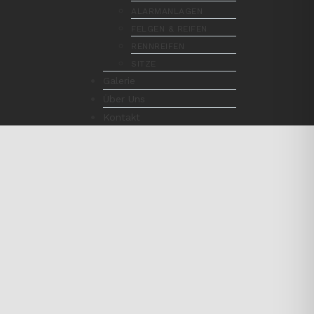
ALARMANLAGEN
FELGEN & REIFEN
RENNREIFEN
SITZE
Galerie
Über Uns
Kontakt