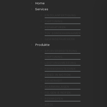
Home
Services
EINZELANFERTIGUNG
CHIPTUNING
REPARATUREN
TÜV SONDERABNAHMEN
GEWINDEFAHRWERK
Produkte
SPURVERBREITERUNG
CHIPTUNING
LEISTUNGSMESSUNG
FAHRWERKSTECHNIK
VIDEO IN MOTION
SICHERHEIT
ALARMANLAGEN
FELGEN & REIFEN
RENNREIFEN
SITZE