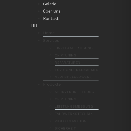
Galerie
Über Uns
Kontakt
Home
Services
EINZELANFERTIGUNG
CHIPTUNING
REPARATUREN
TÜV SONDERABNAHMEN
GEWINDEFAHRWERK
Produkte
SPURVERBREITERUNG
CHIPTUNING
LEISTUNGSMESSUNG
FAHRWERKSTECHNIK
VIDEO IN MOTION
SICHERHEIT