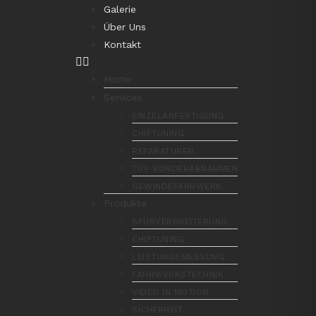
Galerie
Über Uns
Kontakt
Home
Services
EINZELANFERTIGUNG
CHIPTUNING
REPARATUREN
TÜV SONDERABNAHMEN
GEWINDEFAHRWERK
Produkte
SPURVERBREITERUNG
CHIPTUNING
LEISTUNGSMESSUNG
FAHRWERKSTECHNIK
VIDEO IN MOTION
SICHERHEIT