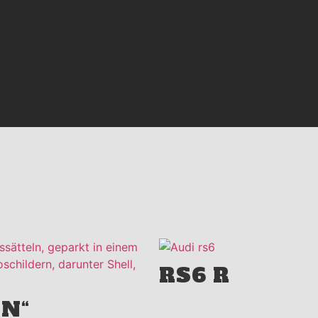
RS6 R
ON“