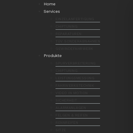
Home
Services
EINZELANFERTIGUNG
CHIPTUNING
REPARATUREN
TÜV SONDERABNAHMEN
GEWINDEFAHRWERK
Produkte
SPURVERBREITERUNG
CHIPTUNING
LEISTUNGSMESSUNG
FAHRWERKSTECHNIK
VIDEO IN MOTION
SICHERHEIT
ALARMANLAGEN
FELGEN & REIFEN
RENNREIFEN
SITZE