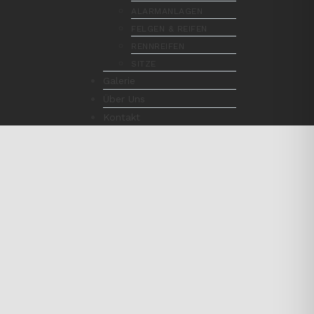
ALARMANLAGEN
FELGEN & REIFEN
RENNREIFEN
SITZE
Galerie
Über Uns
Kontakt